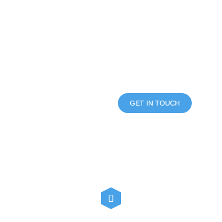
ARE YOU READY TO BUY
THIS TEMPLATE!
JUST CLICK BUTTON AND USE
YOUR OWN
PURCHASE NOW
GET IN TOUCH