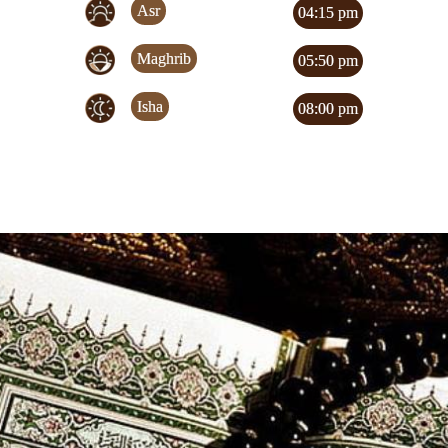
Asr
04:15 pm
Maghrib
05:50 pm
Isha
08:00 pm