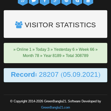
VISITOR STATISTICS
» Online
1
» Today
3
» Yesterday
6
» Week
66
»
Month
78
» Year
8189
» Total
308789
Record:
28207
(05.09.2021)
© Copyright 2014-2026 GreenBangla21.
Software Developed by
GreenBangla21.com